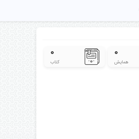
۰
۰
همایش
کتاب