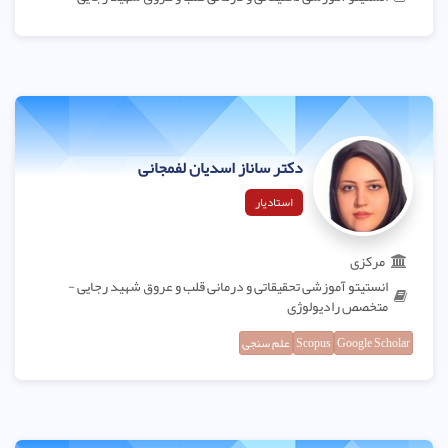
دکتر ساناز اسدیان لفمجانی
استادیار
مرکزی
انستیتو آموزشی تحقیقاتی و درمانی قلب و عروق شهید رجایی -
متخصص رادیولوژی
Google Scholar
Scopus
علم سنجی